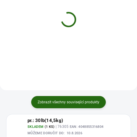
SKLADEM NA PRODEJNĚ
SKLADEM
(2 KS)
(5 KS)
Sportex prut Invictus
Climax silon CULT
Carp 366 cm 3,25b
Carpline červený 300m
5 199 Kč
265 Kč
Měrná
5 199 Kč / 1 ks
Detail
cena:
Do košíku
Zobrazit všechny související produkty
pr.: 30lb(14,5kg)
| 76305
SKLADEM
(1 KS)
EAN:
4048855316804
MŮŽEME DORUČIT DO:
10.8.2026