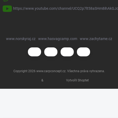
https://www.youtube.com/channel/UCQ2p7lt58aSHm8ihAkGJ
www.norskyraj.cz
www.hasvagcamp.com
www.zachytame.cz
Copyright 2026
www.carpconcept.cz
. Všechna práva vyhrazena.
&
Vytvořil Shoptet