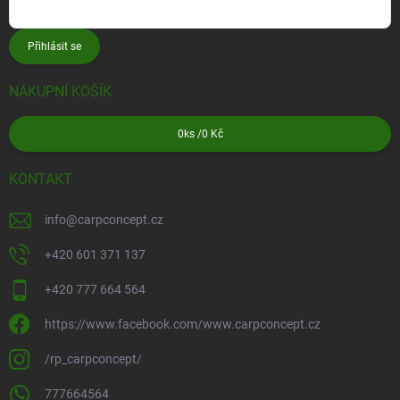
Přihlásit se
NÁKUPNÍ KOŠÍK
0
ks /
0 Kč
KONTAKT
info
@
carpconcept.cz
+420 601 371 137
+420 777 664 564
https://www.facebook.com/www.carpconcept.cz
/rp_carpconcept/
777664564