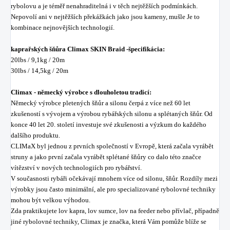
rybolovu a je téměř nenahraditelná i v těch nejtěžších podmínkách.
Nepovolí ani v nejtěžších překážkách jako jsou kameny, mušle Je to
kombinace nejnovějších technologií.
kaprařských šňůra Climax SKIN Braid -špecifikácia:
20lbs / 9,1kg / 20m
30lbs / 14,5kg / 20m
Climax - německý výrobce s dlouholetou tradicí:
Německý výrobce pletených šňůr a silonu čerpá z více než 60 let
zkušeností s vývojem a výrobou rybářských silonu a splétaných šňůr. Od
konce 40 let 20. století investuje své zkušenosti a výzkum do každého
dalšího produktu.
CLIMaX byl jednou z prvních společností v Evropě, která začala vyrábět
struny a jako první začala vyrábět splétané šňůry co dalo této značce
vítězství v nových technologiích pro rybářství.
V současnosti rybáři očekávají mnohem více od silonu, šňůr. Rozdíly mezi
výrobky jsou často minimální, ale pro specializované rybolovné techniky
mohou být velkou výhodou.
Zda praktikujete lov kapra, lov sumce, lov na feeder nebo přívlač, případně
jiné rybolovné techniky, Climax je značka, která Vám pomůže blíže se