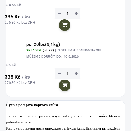
374,56 Kč
−
+
335 Kč
/ ks
276,86 Kč bez DPH
Do košíku
pr.: 20lbs(9,1kg)
| 76306
SKLADEM
(>5 KS)
EAN:
4048855316798
MŮŽEME DORUČIT DO:
10.8.2026
375 Kč
−
+
335 Kč
/ ks
276,86 Kč bez DPH
Do košíku
Rychle potápivá kaprová šňůra
Jednoduše odstraňte povlak, abyste odkryli extra pružnou šňůru, která se
jednoduše váže.
Kaprová potažená šňůra umožňuje perfektní kamufláž téměř při každém