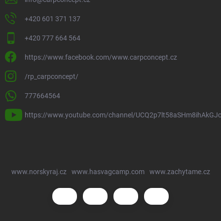
+420 601 371 137
+420 777 664 564
https://www.facebook.com/www.carpconcept.cz
/rp_carpconcept/
777664564
https://www.youtube.com/channel/UCQ2p7lt58aSHm8ihAkGJ
www.norskyraj.cz
www.hasvagcamp.com
www.zachytame.cz