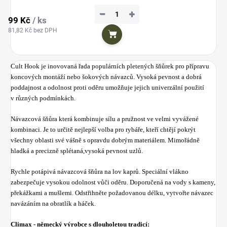
−
+
99 Kč
/ ks
81,82 Kč bez DPH
Do košíku
Cult Hook je inovovaná řada populárních pletených šňůrek pro přípravu
koncových montáží nebo šokových návazců. Vysoká pevnost a dobrá
poddajnost a odolnost proti oděru umožňuje jejich univerzální použití
v různých podmínkách.
Návazcová šňůra která kombinuje sílu a pružnost ve velmi vyvážené
kombinaci. Je to určitě nejlepší volba pro rybáře, kteří chtějí pokrýt
všechny oblasti své vášně s opravdu dobrým materiálem. Mimořádně
hladká a precizně splétaná,vysoká pevnost uzlů.
Rychle potápivá návazcová šňůra na lov kaprů. Speciální vlákno
zabezpečuje vysokou odolnost vůči oděru. Doporučená na vody s kameny,
překážkami a mušlemi. Odstřihněte požadovanou délku, vytvořte návazec
navázáním na obratlík a háček.
Climax - německý výrobce s dlouholetou tradicí: