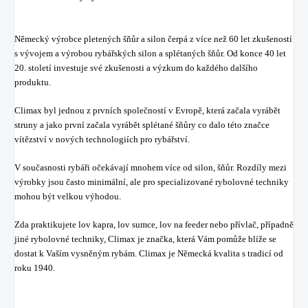
Německý výrobce pletených šňůr a silon čerpá z více než 60 let zkušeností
s vývojem a výrobou rybářských silon a splétaných šňůr. Od konce 40 let
20. století investuje své zkušenosti a výzkum do každého dalšího
produktu.
Climax byl jednou z prvních společností v Evropě, která začala vyrábět
struny a jako první začala vyrábět splétané šňůry co dalo této značce
vítězství v nových technologiích pro rybářství.
V současnosti rybáři očekávají mnohem více od silon, šňůr. Rozdíly mezi
výrobky jsou často minimální, ale pro specializované rybolovné techniky
mohou být velkou výhodou.
Zda praktikujete lov kapra, lov sumce, lov na feeder nebo přívlač, případně
jiné rybolovné techniky, Climax je značka, která Vám pomůže blíže se
dostat k Vaším vysněným rybám. Climax je Německá kvalita s tradicí od
roku 1940.