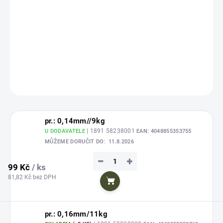
Zvolte variantu
cena:
Cult Hook
je inovovaná řada populárních pletených šňůrek pro přípravu
koncových montáží nebo šokových návazců.
DETAILNÍ INFORMACE
ZEPTAT SE
HLÍDAT
Uložit
pr.: 0,14mm//9kg
| 1891 58238001
U DODAVATELE
EAN:
4048855353755
MŮŽEME DORUČIT DO:
11.8.2026
−
+
99 Kč
/ ks
81,82 Kč bez DPH
Do košíku
pr.: 0,16mm/11kg