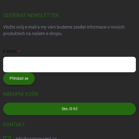
ODEBÍRAT NEWSLETTER
Vložte svůj e-mail a my vám budeme zasílat informace o nových
produktech na našem e-shopu.
E-MAIL
Přihlásit se
NÁKUPNÍ KOŠÍK
0
ks /
0 Kč
KONTAKT
info
@
carpconcept.cz