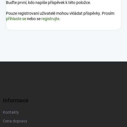
Buďte první, kdo napíše příspěvek k této položce.
Pouze registrovaní uživatelé mohou vkládat příspěvky. Prosím
přihlaste se
nebo se
registrujte
.
Z
á
p
a
t
í
Informace
Kontakty
Cena dopravy