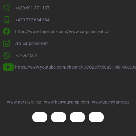
+420 601 371 137
+420 777 664 564
https://www.facebook.com/www.carpconcept.cz
/rp_carpconcept/
777664564
https://www.youtube.com/channel/UCQ2p7lt58aSHm8ihAkGJ
www.norskyraj.cz
www.hasvagcamp.com
www.zachytame.cz