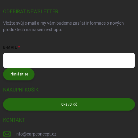
ODEBÍRAT NEWSLETTER
Vložte svůj e-mail a my vám budeme zasílat informace o nových
produktech na našem e-shopu.
E-MAIL
Přihlásit se
NÁKUPNÍ KOŠÍK
0
ks /
0 Kč
KONTAKT
info
@
carpconcept.cz