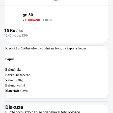
gr: 30
| 14030
VYPRODÁNO
15 Kč
/ ks
12,40 Kč bez DPH
Klasické průběžné olovo vhodné na řeku, na kapry a feeder.
Popis:
Balení:
1ks
Barva:
nebarveno
Váha:
6-30gr
Baleno:
volně
Materiál:
olovo
Diskuze
Buďte první, kdo napíše příspěvek k této položce.