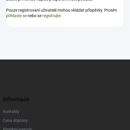
Pouze registrovaní uživatelé mohou vkládat příspěvky. Prosím
přihlaste se
nebo se
registrujte
.
Z
á
p
a
t
í
Informace
Kontakty
Cena dopravy
Platební metody