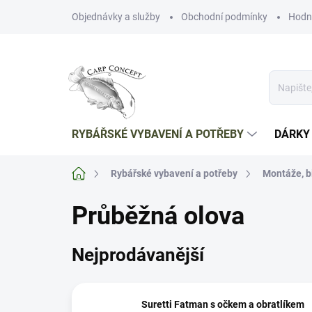
Přejít
Objednávky a služby
Obchodní podmínky
Hodn
na
obsah
RYBÁŘSKÉ VYBAVENÍ A POTŘEBY
DÁRKY
Domů
Rybářské vybavení a potřeby
Montáže, b
Průběžná olova
Nejprodávanější
Suretti Fatman s očkem a obratlíkem