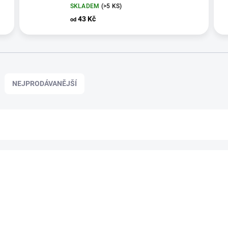
SKLADEM
(>5 KS)
43 Kč
od
NEJPRODÁVANĚJŠÍ
POSLEDNÍ KUS
1100