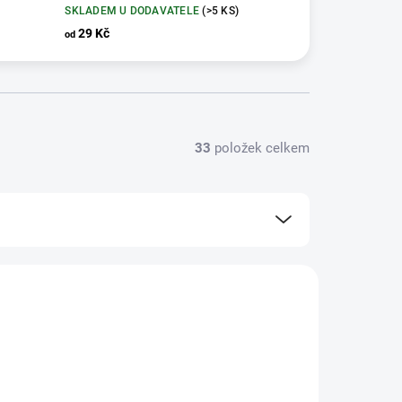
SKLADEM U DODAVATELE
(>5 KS)
29 Kč
od
33
položek celkem
CLD213