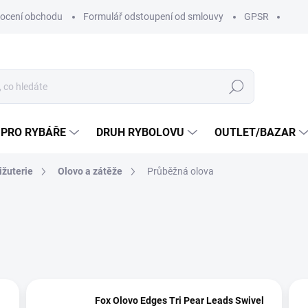
ocení obchodu
Formulář odstoupení od smlouvy
GPSR
Hledat
 PRO RYBÁŘE
DRUH RYBOLOVU
OUTLET/BAZAR
ižuterie
Olovo a zátěže
Průběžná olova
Fox Olovo Edges Tri Pear Leads Swivel