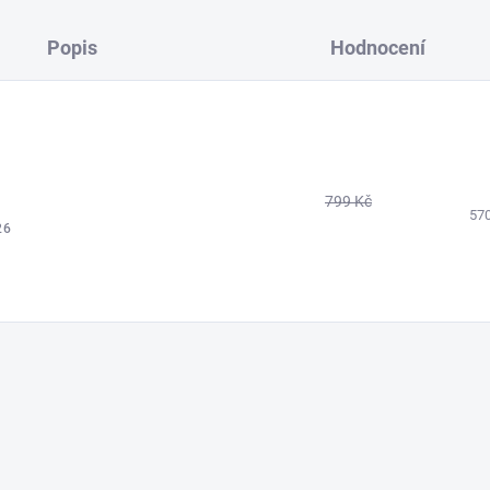
Popis
Hodnocení
799 Kč
57
26