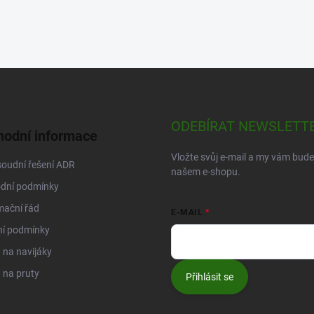
ODEBÍRAT NEWSLETT
odní informace
Vložte svůj e-mail a my vám bud
oudní řešení ADR
našem e-shopu.
dní podmínky
mační řád
E-MAIL
ní podmínky
na navijáky
 na pruty
Přihlásit se