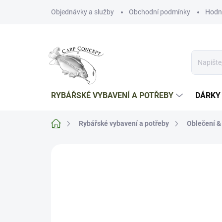
Přejít
Objednávky a služby
Obchodní podmínky
Hodn
na
obsah
RYBÁŘSKÉ VYBAVENÍ A POTŘEBY
DÁRKY
Domů
Rybářské vybavení a potřeby
Oblečení &
Neohodnoceno
Podrobnosti hodnoce
AKCE
POSLEDNÍ KUS