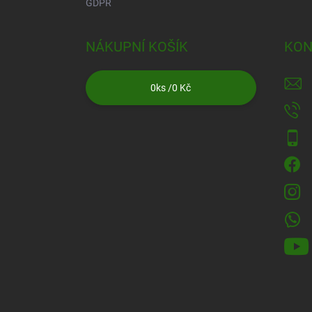
GDPR
NÁKUPNÍ KOŠÍK
KON
0
ks /
0 Kč