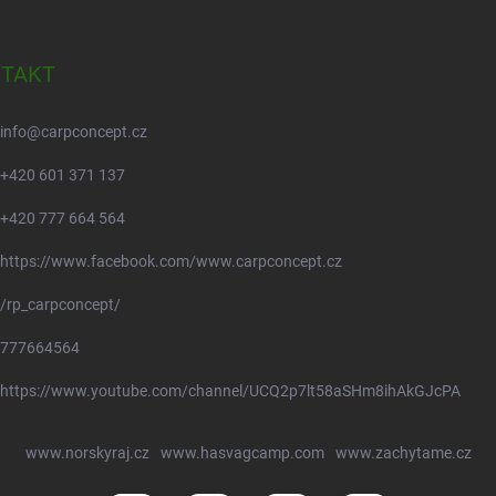
TAKT
info
@
carpconcept.cz
+420 601 371 137
+420 777 664 564
https://www.facebook.com/www.carpconcept.cz
/rp_carpconcept/
777664564
https://www.youtube.com/channel/UCQ2p7lt58aSHm8ihAkGJcPA
www.norskyraj.cz
www.hasvagcamp.com
www.zachytame.cz