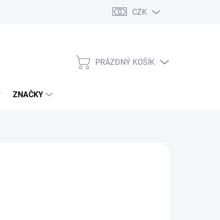
CZK
PRÁZDNÝ KOŠÍK
NÁKUPNÍ
KOŠÍK
ZNAČKY
č
/ ks