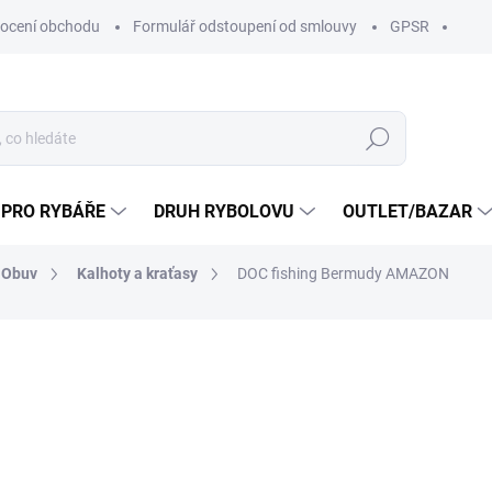
ocení obchodu
Formulář odstoupení od smlouvy
GPSR
Hledat
 PRO RYBÁŘE
DRUH RYBOLOVU
OUTLET/BAZAR
 Obuv
Kalhoty a kraťasy
DOC fishing Bermudy AMAZON
ní
ZNAČKA:
DOC FISHING
799 Kč
690 K
570,25 Kč bez DPH
Měrná