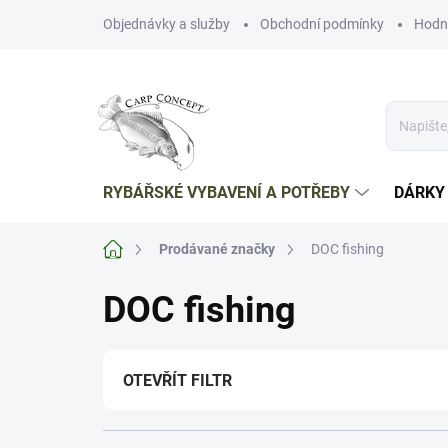
Přejít
Objednávky a služby
Obchodní podmínky
Hodn
na
obsah
RYBÁŘSKÉ VYBAVENÍ A POTŘEBY
DÁRKY
Domů
Prodávané značky
DOC fishing
DOC fishing
OTEVŘÍT FILTR