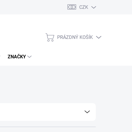
CZK
PRÁZDNÝ KOŠÍK
NÁKUPNÍ
KOŠÍK
ZNAČKY