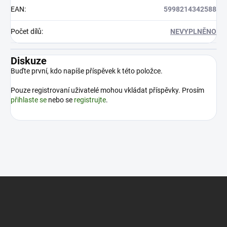
EAN
:
5998214342588
Počet dílů
:
NEVYPLNĚNO
Diskuze
Buďte první, kdo napíše příspěvek k této položce.
Pouze registrovaní uživatelé mohou vkládat příspěvky. Prosím
přihlaste se
nebo se
registrujte
.
Z
á
p
a
t