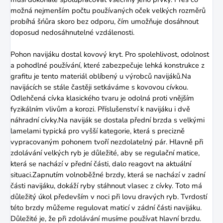
možná nejmenším počtu používaných oček velkých rozměrů
probíhá šńůra skoro bez odporu, čím umožňuje dosáhnout
doposud nedosáhnutelné vzdálenosti.
Pohon navijáku dostal kovový kryt. Pro spolehlivost, odolnost
a pohodlné používání, které zabezpečuje lehká konstrukce z
grafitu je tento materiál oblíbený u výrobců navijáků.Na
navijácích se stále častěji setkáváme s kovovou cívkou.
Odlehčená cívka klasického tvaru je odolná proti vnějším
fyzikálním vlivům a korozi. Příslušenství k navijáku i dvě
náhradní cívky.Na naviják se dostala přední brzda s velkými
lamelami typická pro vyšší kategorie, která s precizně
vypracovaným pohonem tvoří nezdolatelný pár. Hlavně při
zdolávání velkých ryb je důležité, aby se regulační matice,
která se nachází v přední části, dalo reagovt na aktuální
situaci.Zapnutím volnoběžné brzdy, která se nachází v zadní
části navijáku, dokáží ryby stáhnout vlasec z cívky. Toto má
důležitý úkol především v noci při lovu dravých ryb. Tvrdostí
této brzdy můžeme regulovat maticí v zádní části navijáku.
Důležité je, že při zdolávání musíme používat hlavní brzdu.