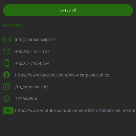
0
ks /
0 Kč
KONTAKT
info
@
carpconcept.cz
+420 601 371 137
+420 777 664 564
https://www.facebook.com/www.carpconcept.cz
/rp_carpconcept/
777664564
https://www.youtube.com/channel/UCQ2p7lt58aSHm8ihAkGJ