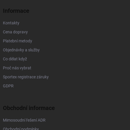
í
Informace
Kontakty
Cena dopravy
Platební metody
Objednávky a služby
Co dělat když
Proč nás vybrat
Sportex registrace záruky
GDPR
Obchodní informace
Mimosoudní řešení ADR
Obchodní podmínky