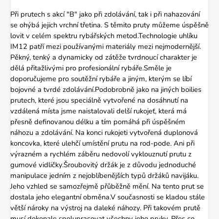
Při prutech s akcí "B" jako při zdolávání, tak i při nahazování
se ohýbá jejich vrchní třetina. S těmito pruty můžeme úspěšně
lovit v celém spektru rybářských metod.Technologie uhlíku
IM12 patří mezi používanými materiály mezi nejmodernější.
Pěkný, tenký a dynamicky od zátěže tvrdnoucí charakter je
dělá přitažlivými pro profesionální rybáře.Směle je
doporučujeme pro soutěžní rybáře a jiným, kterým se líbí
bojovné a tvrdé zdolávání.Podobrobně jako na jiných boilies
prutech, které jsou speciálně vytvořené na dosáhnutí na
vzdálená místa jsme naistalovali delší rukojeť, která má
přesně definovanou délku a tím pomáhá při úspěšném
náhozu a zdolávání. Na konci rukojeti vytvořená duplonová
koncovka, které ulehčí umístění prutu na rod-pode. Ani při
výrazném a rychlém záběru nedovolí vyklouznutí prutu z
gumové vidličky.Šroubovitý držák je z důvodu jednoduché
manipulace jedním z nejoblíbenějších typů držáků navijáku.
Jeho vzhled se samozřejmě přůběžně mění. Na tento prut se
dostala jeho elegantní obměna.V současnosti se kladou stále
větší nároky na výstroj na daleké náhozy. Při takovém prutě
musí dokonale spolupracovat všechny jeho prvky. Přes co