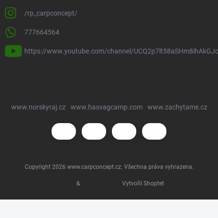
/rp_carpconcept/
777664564
https://www.youtube.com/channel/UCQ2p7lt58aSHm8ihAkGJ
www.norskyraj.cz
www.hasvagcamp.com
www.zachytame.cz
Copyright 2026
www.carpconcept.cz
. Všechna práva vyhrazena.
&
Vytvořil Shoptet