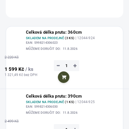
ZEPTAT SE
HLÍDAT
Uložit
Celková délka prutu: 360cm
| 12044-924
SKLADEM NA PRODEJNĚ
(3 KS)
EAN:
5998214306023
MŮŽEME DORUČIT DO:
11.8.2026
2 220 Kč
−
+
1 599 Kč
/ ks
1 321,49 Kč bez DPH
Do košíku
Celková délka prutu: 390cm
| 12044-925
SKLADEM NA PRODEJNĚ
(1 KS)
EAN:
5998214306030
MŮŽEME DORUČIT DO:
11.8.2026
2 499 Kč