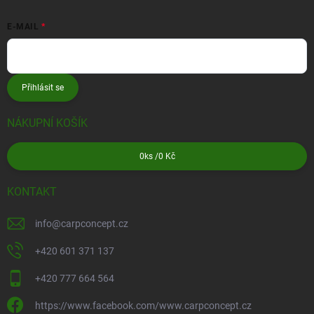
E-MAIL
Přihlásit se
NÁKUPNÍ KOŠÍK
0
ks /
0 Kč
KONTAKT
info
@
carpconcept.cz
+420 601 371 137
+420 777 664 564
https://www.facebook.com/www.carpconcept.cz