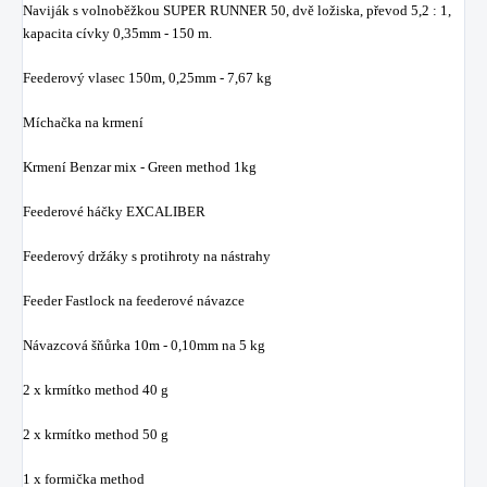
Naviják s volnoběžkou SUPER RUNNER 50, dvě ložiska, převod 5,2 : 1,
kapacita cívky 0,35mm - 150 m.
Feederový vlasec 150m, 0,25mm - 7,67 kg
Míchačka na krmení
Krmení Benzar mix - Green method 1kg
Feederové háčky EXCALIBER
Feederový držáky s protihroty na nástrahy
Feeder Fastlock na feederové návazce
Návazcová šňůrka 10m - 0,10mm na 5 kg
2 x krmítko method 40 g
2 x krmítko method 50 g
1 x formička method