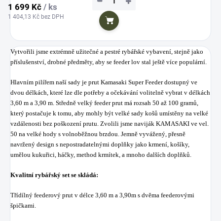
−
+
1 699 Kč
/ ks
1 404,13 Kč bez DPH
Do košíku
Vytvořili jsme extrémně užitečné a pestré rybářské vybavení, stejně jako
příslušenství, drobné předměty, aby se feeder lov stal ještě více populární.
Hlavním pilířem naší sady je prut Kamasaki Super Feeder dostupný ve
dvou délkách, které lze dle potřeby a očekávání volitelně vybrat v délkách
3,60 m a 3,90 m.
Středně velký feeder prut má rozsah 50 až 100 gramů,
který postačuje k tomu, aby mohly být velké sady košů umístěny na velké
vzdálenosti bez poškození prutu.
Zvolili jsme naviják KAMASAKI ve vel.
50 na velké hody s volnoběžnou brzdou.
Jemně vyvážený, přesně
navržený design s nepostradatelnými doplňky jako krmení, košíky,
umělou kukuřici, háčky, method krmítek, a mnoho dalších doplňků.
Kvalitní rybářský set se skládá:
Třídílný feederový prut v délce 3,60 m a 3,90m s dvěma feederovými
špičkami.