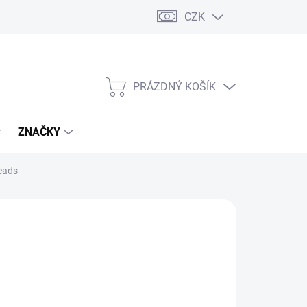
CZK
PRÁZDNÝ KOŠÍK
NÁKUPNÍ
KOŠÍK
ZNAČKY
eads
 Kč
/ ks