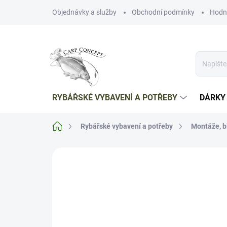
Přejít
Objednávky a služby
Obchodní podmínky
Hodn
na
obsah
RYBÁŘSKÉ VYBAVENÍ A POTŘEBY
DÁRKY
Domů
Rybářské vybavení a potřeby
Montáže, b
Neohodnoceno
Podrobnosti hodnoce