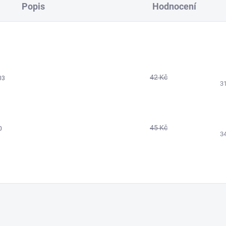
Popis
Hodnocení
42 Kč
03
3
45 Kč
0
3