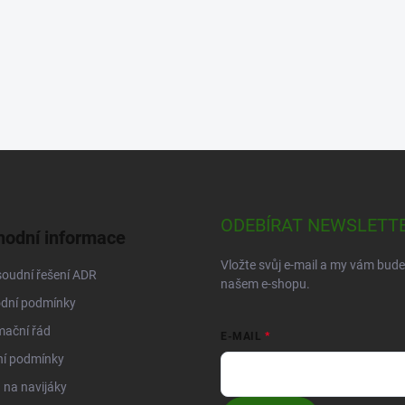
ODEBÍRAT NEWSLETT
odní informace
Vložte svůj e-mail a my vám bud
oudní řešení ADR
našem e-shopu.
dní podmínky
mační řád
E-MAIL
ní podmínky
na navijáky