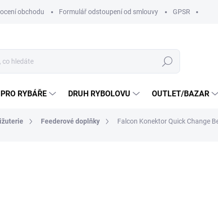
ocení obchodu
Formulář odstoupení od smlouvy
GPSR
Hledat
 PRO RYBÁŘE
DRUH RYBOLOVU
OUTLET/BAZAR
ižuterie
Feederové doplňky
Falcon Konektor Quick Change B
ní
ZNAČKA:
FALCON
od 42 Kč
od
38
od
31,40 Kč
bez DPH
Měrná
Zvolte variantu
cena: