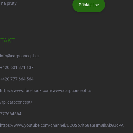
 na pruty
Přihlásit se
TAKT
info
@
carpconcept.cz
+420 601 371 137
+420 777 664 564
https://www.facebook.com/www.carpconcept.cz
/rp_carpconcept/
777664564
https://www.youtube.com/channel/UCQ2p7lt58aSHm8ihAkGJcPA