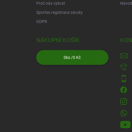
Proč nás vybrat
Návod
Sportex registrace záruky
GDPR
NÁKUPNÍ KOŠÍK
KON
0
ks /
0 Kč