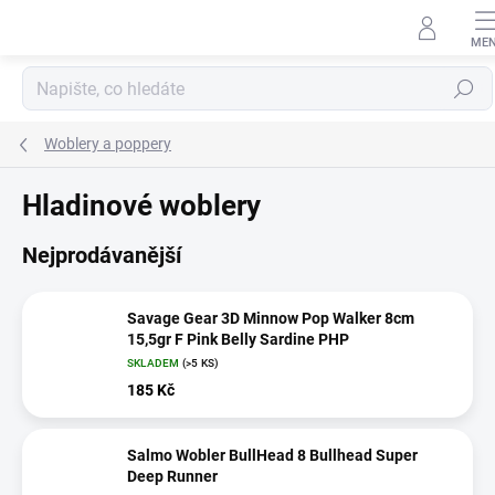
Přejít
na
obsah
Hledat
Woblery a poppery
Hladinové woblery
Nejprodávanější
Savage Gear 3D Minnow Pop Walker 8cm
15,5gr F Pink Belly Sardine PHP
SKLADEM
(>5 KS)
185 Kč
Salmo Wobler BullHead 8 Bullhead Super
Deep Runner