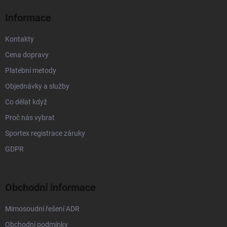
ý
í
p
Informace
i
s
Kontakty
u
Cena dopravy
Platební metody
Objednávky a služby
Co dělat když
Proč nás vybrat
Sportex registrace záruky
GDPR
Obchodní informace
Mimosoudní řešení ADR
Obchodní podmínky