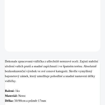
−
+
Přidat do košíku
Dokonale zpracovaná vidlička z ušlechtilé nerezové oceli.
DETAILNÍ INFORMACE
ZEPTAT SE
HLÍDAT
Uložit
Dokonale zpracovaná vidlička z ušlechtilé nerezové oceli. Zajistí stabilní
uložení vašich prutů a snadné zapíchnutí i ve špatném terénu. Absolutně
bezkonkurenční výrobek ve své cenové kategorii. Skvěle vymyšlený
bajonetový zámek, který umožňuje pohodlné a snadné nastavení délky
vidličky.
Balení:
1ks
Materiál:
Nerez
Délka:
50/90cm a průměr 17mm