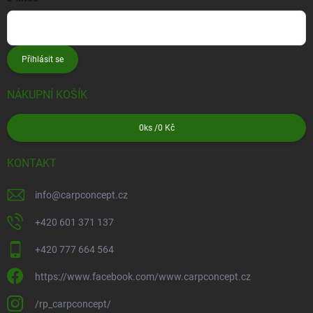
Přihlásit se
NÁKUPNÍ KOŠÍK
0
ks /
0 Kč
KONTAKT
info
@
carpconcept.cz
+420 601 371 137
+420 777 664 564
https://www.facebook.com/www.carpconcept.cz
/rp_carpconcept/