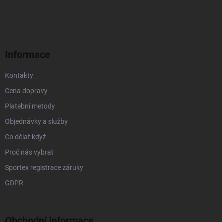
á
p
a
t
í
Informace
Kontakty
Cena dopravy
Platební metody
Objednávky a služby
Co dělat když
Proč nás vybrat
Sportex registrace záruky
GDPR
Obchodní informace