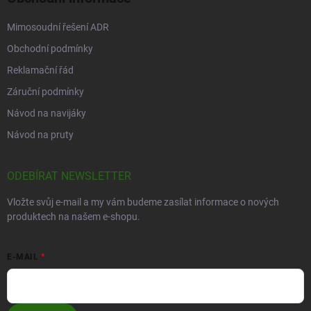
Mimosoudní řešení ADR
Obchodní podmínky
Reklamační řád
Záruční podmínky
Návod na navijáky
Návod na pruty
ODEBÍRAT NEWSLETTER
Vložte svůj e-mail a my vám budeme zasílat informace o nových
produktech na našem e-shopu.
E-MAIL