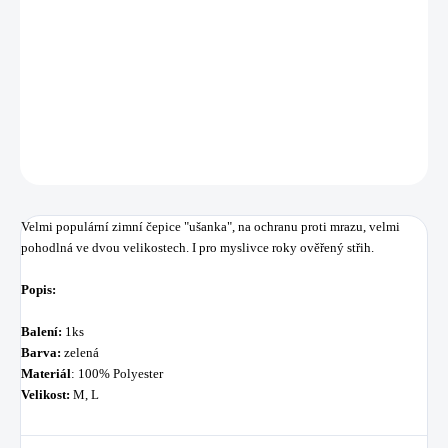
Velmi populární zimní čepice "ušanka", na ochranu proti mrazu, velmi
pohodlná ve dvou velikostech. I pro myslivce roky ověřený střih.
DETAILNÍ INFORMACE
ZEPTAT SE
HLÍDAT
Uložit
Velmi populární zimní čepice "ušanka", na ochranu proti mrazu, velmi
pohodlná ve dvou velikostech. I pro myslivce roky ověřený střih.
Popis:
Balení:
1ks
Barva:
zelená
Materiál
: 100% Polyester
Velikost:
M, L