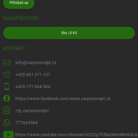
Přihlásit se
NÁKUPNÍ KOŠÍK
0
ks /
0 Kč
KONTAKT
info
@
carpconcept.cz
+420 601 371 137
+420 777 664 564
https://www.facebook.com/www.carpconcept.cz
/rp_carpconcept/
777664564
https://www.youtube.com/channel/UCQ2p7lt58aSHm8ihAkGJ