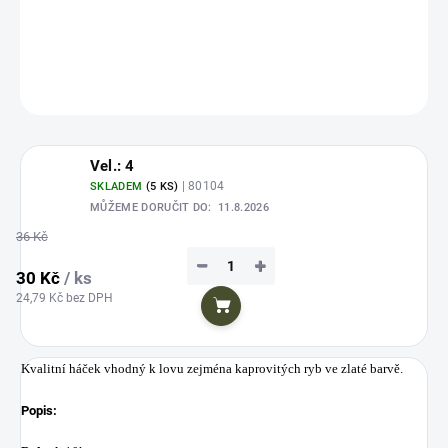
Kvalitní háček vhodný k lovu zejména kaprovitých ryb ve zlaté barvě.
DETAILNÍ INFORMACE
ZEPTAT SE
HLÍDAT
Uložit
Vel.: 4
| 80104
SKLADEM
(5 KS)
MŮŽEME DORUČIT DO:
11.8.2026
36 Kč
−
+
30 Kč
/ ks
24,79 Kč bez DPH
Do košíku
Kvalitní háček vhodný k lovu zejména kaprovitých ryb ve zlaté barvě.
Popis: