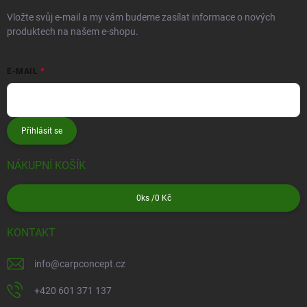
Vložte svůj e-mail a my vám budeme zasílat informace o nových
produktech na našem e-shopu.
E-MAIL
Přihlásit se
NÁKUPNÍ KOŠÍK
0
ks /
0 Kč
KONTAKT
info
@
carpconcept.cz
+420 601 371 137