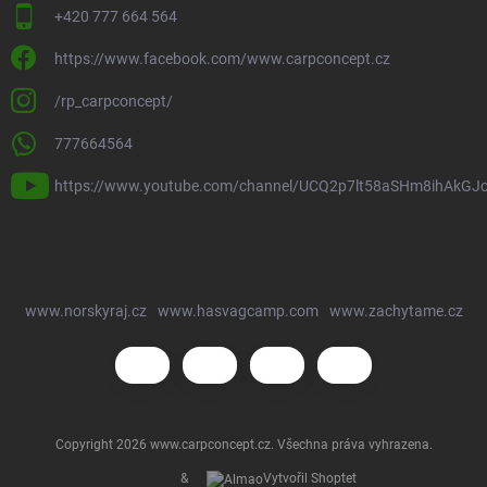
+420 777 664 564
https://www.facebook.com/www.carpconcept.cz
/rp_carpconcept/
777664564
https://www.youtube.com/channel/UCQ2p7lt58aSHm8ihAkGJ
www.norskyraj.cz
www.hasvagcamp.com
www.zachytame.cz
Copyright 2026
www.carpconcept.cz
. Všechna práva vyhrazena.
&
Vytvořil Shoptet