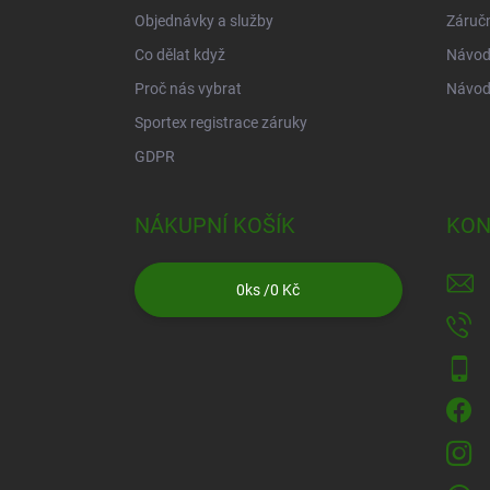
Objednávky a služby
Záruč
Co dělat když
Návod 
Proč nás vybrat
Návod
Sportex registrace záruky
GDPR
NÁKUPNÍ KOŠÍK
KON
0
ks /
0 Kč