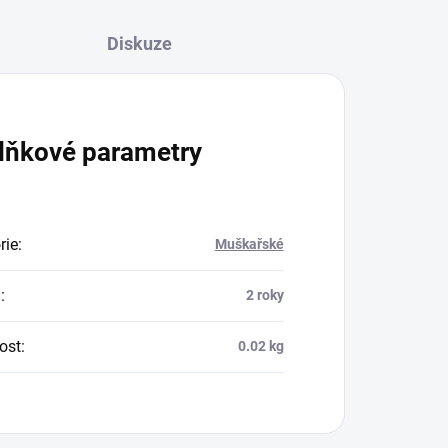
Diskuze
lňkové parametry
rie
:
Muškařské
a
:
2 roky
ost
:
0.02 kg