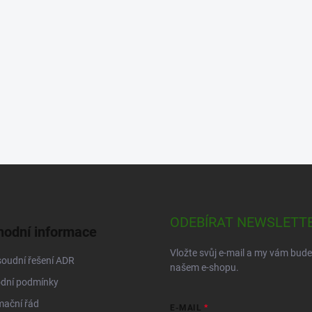
ODEBÍRAT NEWSLETT
odní informace
Vložte svůj e-mail a my vám bud
oudní řešení ADR
našem e-shopu.
dní podmínky
mační řád
E-MAIL