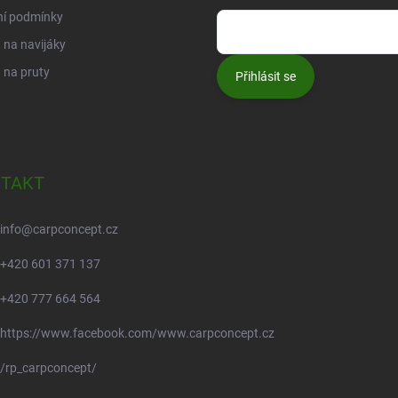
ní podmínky
na navijáky
 na pruty
Přihlásit se
TAKT
info
@
carpconcept.cz
+420 601 371 137
+420 777 664 564
https://www.facebook.com/www.carpconcept.cz
/rp_carpconcept/