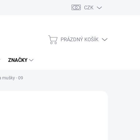
CZK
PRÁZDNÝ KOŠÍK
NÁKUPNÍ
KOŠÍK
ZNAČKY
a mušky - 09
č
/ ks