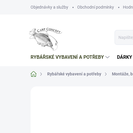
Přejít
Objednávky a služby
Obchodní podmínky
Hodn
na
obsah
RYBÁŘSKÉ VYBAVENÍ A POTŘEBY
DÁRKY
Domů
Rybářské vybavení a potřeby
Montáže, b
Neohodnoceno
Podrobnosti hodnoce
TIP