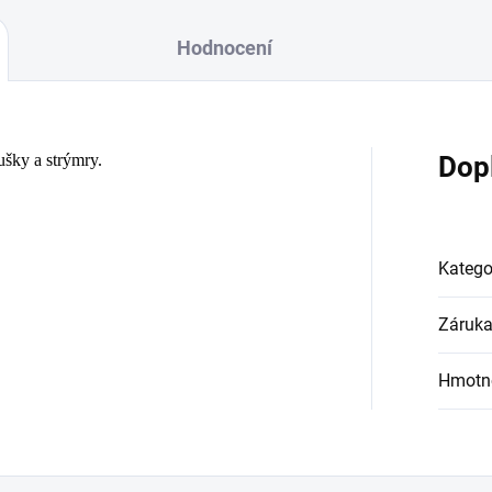
Hodnocení
ušky a strýmry.
Dop
Katego
Záruk
Hmotn