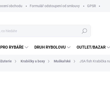
ocení obchodu
Formulář odstoupení od smlouvy
GPSR
Hledat
 PRO RYBÁŘE
DRUH RYBOLOVU
OUTLET/BAZAR
ižuterie
Krabičky a boxy
Muškařské
JSA fish Krabička n
ní
ZNAČKA:
JSA FISH S.R.O
138 Kč
119 K
98,35 Kč bez DPH
Měrná
SKLADEM
(1 KS)