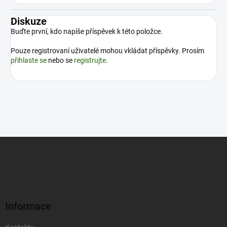
Diskuze
Buďte první, kdo napíše příspěvek k této položce.
Pouze registrovaní uživatelé mohou vkládat příspěvky. Prosím
přihlaste se
nebo se
registrujte
.
Z
á
p
a
t
í
Informace