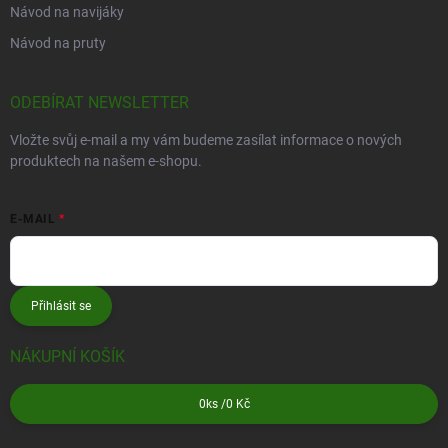
Návod na navijáky
Návod na pruty
ODEBÍRAT NEWSLETTER
Vložte svůj e-mail a my vám budeme zasílat informace o nových
produktech na našem e-shopu.
E-MAIL
Přihlásit se
NÁKUPNÍ KOŠÍK
0
ks /
0 Kč