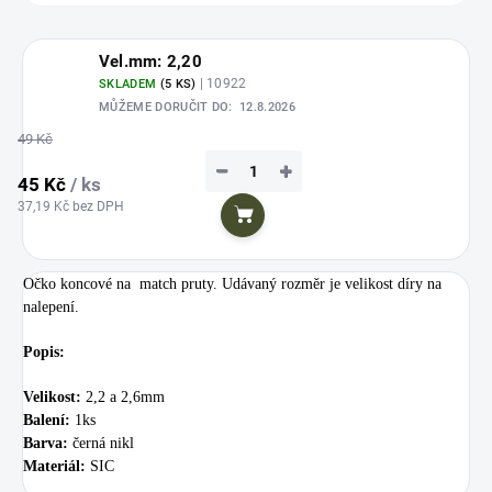
Vel.mm: 2,20
| 10922
SKLADEM
(5 KS)
MŮŽEME DORUČIT DO:
12.8.2026
49 Kč
−
+
45 Kč
/ ks
37,19 Kč bez DPH
Do košíku
Očko koncové na match pruty. Udávaný rozměr je velikost díry na
nalepení.
Popis:
Velikost:
2,2 a 2,6mm
Balení:
1ks
Barva:
černá nikl
Materiál:
SIC