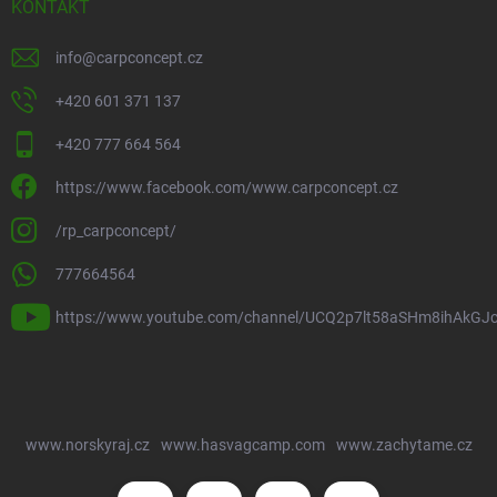
KONTAKT
info
@
carpconcept.cz
+420 601 371 137
+420 777 664 564
https://www.facebook.com/www.carpconcept.cz
/rp_carpconcept/
777664564
https://www.youtube.com/channel/UCQ2p7lt58aSHm8ihAkGJ
www.norskyraj.cz
www.hasvagcamp.com
www.zachytame.cz