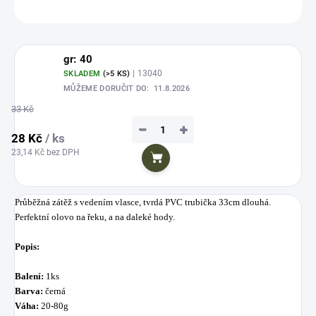
ZEPTAT SE
HLÍDAT
Uložit
gr: 40
| 13040
SKLADEM
(>5 KS)
MŮŽEME DORUČIT DO:
11.8.2026
33 Kč
−
+
28 Kč
/ ks
23,14 Kč bez DPH
Do košíku
Průběžná zátěž s vedením vlasce, tvrdá PVC trubička 33cm dlouhá.
Perfektní olovo na řeku, a na daleké hody.
Popis:
Balení:
1ks
Barva:
černá
Váha:
20-80g