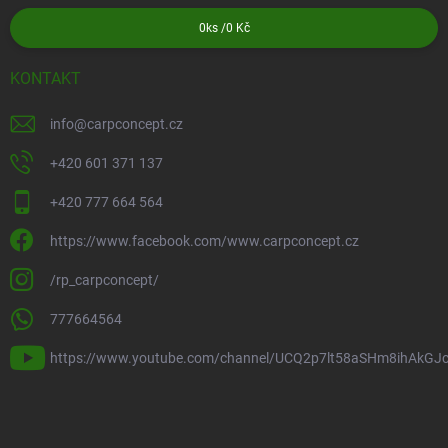
0
ks /
0 Kč
KONTAKT
info
@
carpconcept.cz
+420 601 371 137
+420 777 664 564
https://www.facebook.com/www.carpconcept.cz
/rp_carpconcept/
777664564
https://www.youtube.com/channel/UCQ2p7lt58aSHm8ihAkGJ