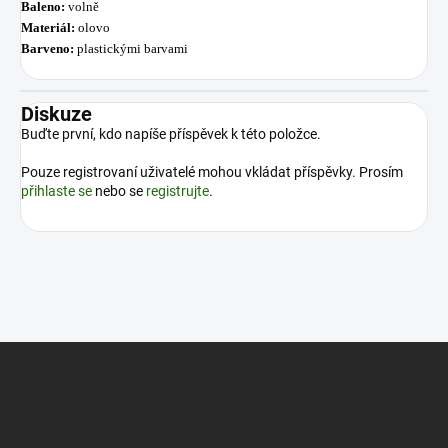
Baleno:
volně
Materiál:
olovo
Barveno:
plastickými barvami
Diskuze
Buďte první, kdo napíše příspěvek k této položce.
Pouze registrovaní uživatelé mohou vkládat příspěvky. Prosím
přihlaste se
nebo se
registrujte
.
Z
á
p
a
t