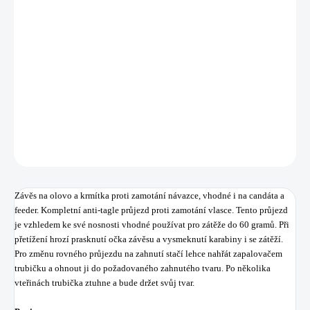
−
+
Přidat do košíku
Závěs na olovo a krmítka proti zamotání návazce, vhodné i na candáta a
feeder.
DETAILNÍ INFORMACE
ZEPTAT SE
HLÍDAT
Uložit
Závěs na olovo a krmítka proti zamotání návazce, vhodné i na candáta a
feeder. Kompletní anti-tagle průjezd proti zamotání vlasce. Tento průjezd
je vzhledem ke své nosnosti vhodné používat pro zátěže do 60 gramů. Při
přetížení hrozí prasknutí očka závěsu a vysmeknutí karabiny i se zátěží.
Pro změnu rovného průjezdu na zahnutí stačí lehce nahřát zapalovačem
trubičku a ohnout ji do požadovaného zahnutého tvaru. Po několika
vteřinách trubička ztuhne a bude držet svůj tvar.