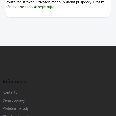
Pouze registrovaní uživatelé mohou vkládat příspěvky. Prosím
přihlaste se
nebo se
registrujte
.
Z
á
p
a
t
í
Informace
Kontakty
Cena dopravy
Platební metody