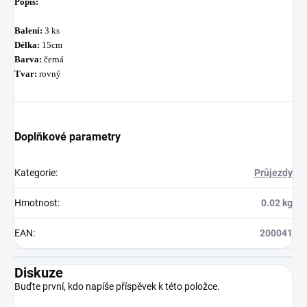
Popis:
Balení:
3 ks
Délka:
15cm
Barva:
černá
Tvar:
rovný
Doplňkové parametry
Kategorie
:
Průjezdy
Hmotnost
:
0.02 kg
EAN
:
200041
Diskuze
Buďte první, kdo napíše příspěvek k této položce.