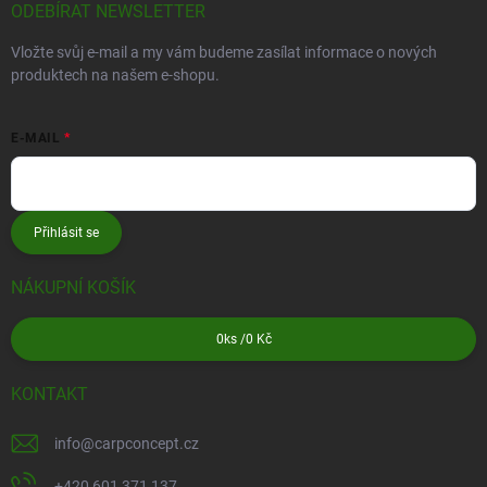
ODEBÍRAT NEWSLETTER
Vložte svůj e-mail a my vám budeme zasílat informace o nových
produktech na našem e-shopu.
E-MAIL
Přihlásit se
NÁKUPNÍ KOŠÍK
0
ks /
0 Kč
KONTAKT
info
@
carpconcept.cz
+420 601 371 137