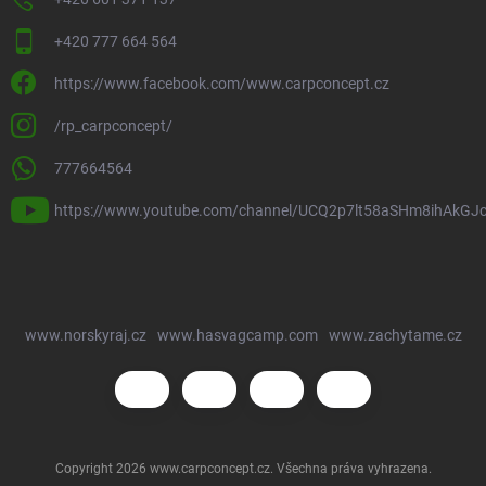
+420 777 664 564
https://www.facebook.com/www.carpconcept.cz
/rp_carpconcept/
777664564
https://www.youtube.com/channel/UCQ2p7lt58aSHm8ihAkGJ
www.norskyraj.cz
www.hasvagcamp.com
www.zachytame.cz
Copyright 2026
www.carpconcept.cz
. Všechna práva vyhrazena.