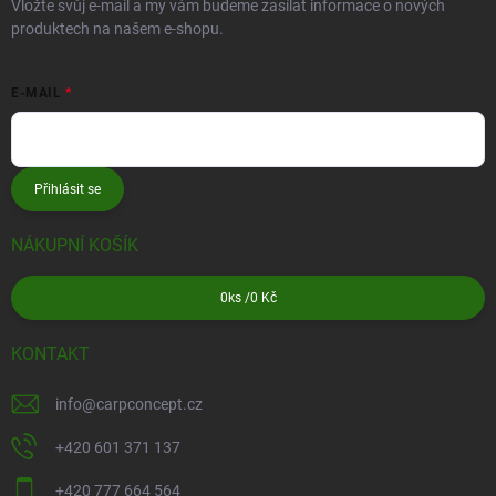
Vložte svůj e-mail a my vám budeme zasílat informace o nových
produktech na našem e-shopu.
E-MAIL
Přihlásit se
NÁKUPNÍ KOŠÍK
0
ks /
0 Kč
KONTAKT
info
@
carpconcept.cz
+420 601 371 137
+420 777 664 564