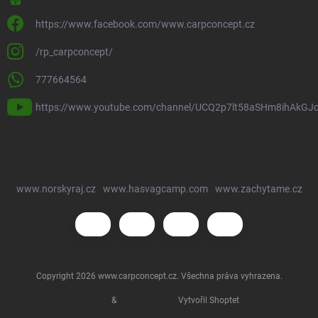
https://www.facebook.com/www.carpconcept.cz
/rp_carpconcept/
777664564
https://www.youtube.com/channel/UCQ2p7lt58aSHm8ihAkGJ
www.norskyraj.cz
www.hasvagcamp.com
www.zachytame.cz
Copyright 2026
www.carpconcept.cz
. Všechna práva vyhrazena.
&
Vytvořil Shoptet