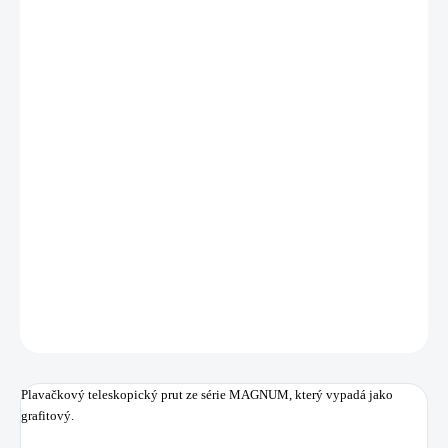
cena:
MŮŽEME
DORUČIT DO:
11.8.2026
MOŽNOSTI
DORUČENÍ
−
+
Přidat do košíku
Série prutů vyrobených z kompozitových materiálů (laminát/grafit) pro ty,
kdo chtějí kvalitu za nejnižší cenu.
DETAILNÍ INFORMACE
ZEPTAT SE
HLÍDAT
Uložit
Plavačkový teleskopický prut ze série MAGNUM, který vypadá jako
grafitový.