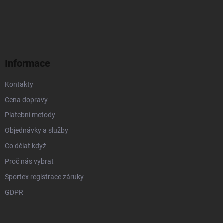
Z
á
p
a
t
í
Informace
Kontakty
Cena dopravy
Platební metody
Objednávky a služby
Co dělat když
Proč nás vybrat
Sportex registrace záruky
GDPR