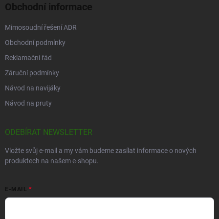
Obchodní informace
Mimosoudní řešení ADR
Obchodní podmínky
Reklamační řád
Záruční podmínky
Návod na navijáky
Návod na pruty
ODEBÍRAT NEWSLETTER
Vložte svůj e-mail a my vám budeme zasílat informace o nových
produktech na našem e-shopu.
E-MAIL