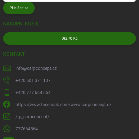
Přihlásit se
NÁKUPNÍ KOŠÍK
0
ks /
0 Kč
KONTAKT
info
@
carpconcept.cz
+420 601 371 137
+420 777 664 564
https://www.facebook.com/www.carpconcept.cz
/rp_carpconcept/
777664564