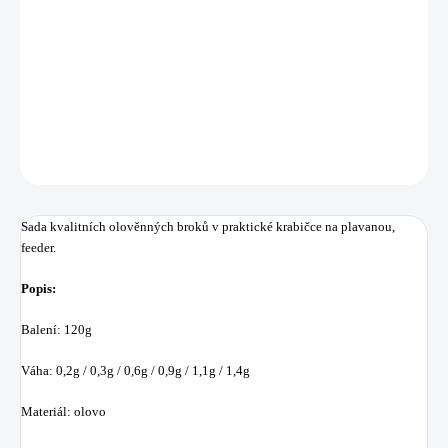
Sada kvalitních olověnných broků v praktické krabičce na plavanou,
feeder.
DETAILNÍ INFORMACE
ZEPTAT SE
HLÍDAT
Uložit
Sada kvalitních olověnných broků v praktické krabičce na plavanou,
feeder.
Popis:
Balení: 120g
Váha: 0,2g / 0,3g / 0,6g / 0,9g / 1,1g / 1,4g
Materiál: olovo