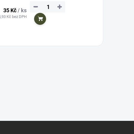
−
+
35 Kč
/ ks
8,93 Kč bez DPH
Do košíku