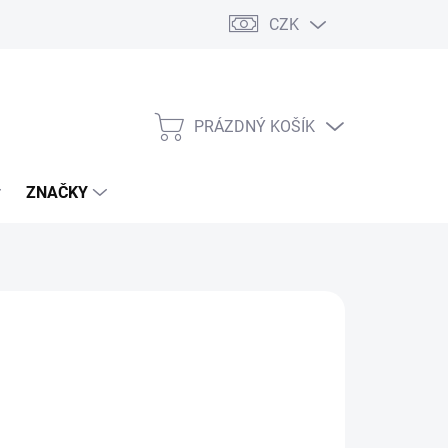
CZK
PRÁZDNÝ KOŠÍK
NÁKUPNÍ
KOŠÍK
ZNAČKY
s