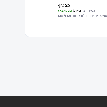
gr.: 25
SKLADEM
(2 KS)
| 2111025
MŮŽEME DORUČIT DO:
11.8.20
Z
á