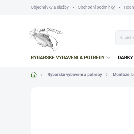
Přejít
Objednávky a služby
Obchodní podmínky
Hodn
na
obsah
RYBÁŘSKÉ VYBAVENÍ A POTŘEBY
DÁRKY
Domů
Rybářské vybavení a potřeby
Montáže, b
Neohodnoceno
Podrobnosti hodnoce