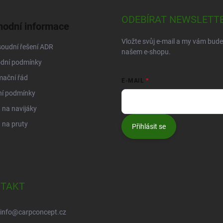
ODEBÍRAT NEWSLETT
odní informace
Vložte svůj e-mail a my vám bud
oudní řešení ADR
našem e-shopu.
dní podmínky
mační řád
E-MAIL
ní podmínky
na navijáky
 na pruty
Přihlásit se
TAKT
info
@
carpconcept.cz