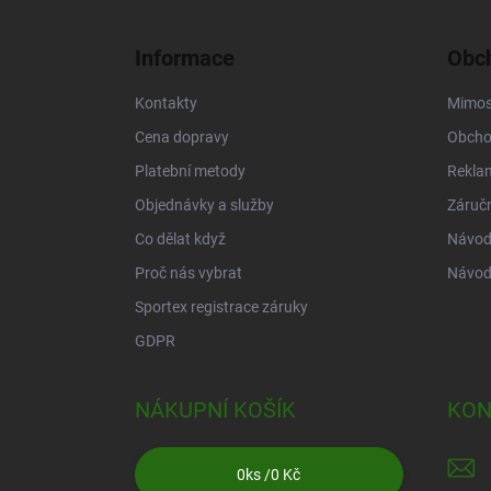
p
a
Informace
Obch
t
í
Kontakty
Mimos
Cena dopravy
Obcho
Platební metody
Rekla
Objednávky a služby
Záruč
Co dělat když
Návod 
Proč nás vybrat
Návod
Sportex registrace záruky
GDPR
NÁKUPNÍ KOŠÍK
KON
0
ks /
0 Kč