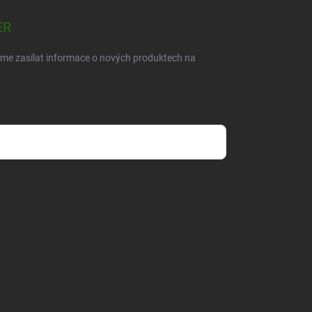
ER
eme zasílat informace o nových produktech na