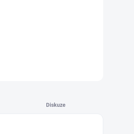
ov hlavně dravých ryb a amurů.
ZEPTAT SE
HLÍDAT
Diskuze