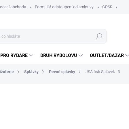
ocení obchodu
Formulář odstoupení od smlouvy
GPSR
Hledat
 PRO RYBÁŘE
DRUH RYBOLOVU
OUTLET/BAZAR
ižuterie
Splávky
Pevné splávky
JSA fish Splávek - 3
ní
ZNAČKA:
JSA FISH S.R.O
38 Kč
35 Kč
/ k
28,93 Kč bez DPH
Měrná
Zvolte variantu
cena: