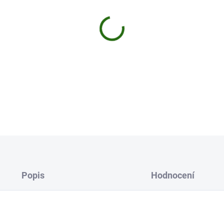
Klasický průběžný splávek na l
DETAILNÍ INFORMACE
Uložit
Popis
Hodnocení