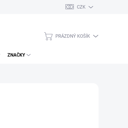
CZK
PRÁZDNÝ KOŠÍK
NÁKUPNÍ
KOŠÍK
ZNAČKY
s