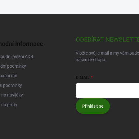
ODEBÍRAT NEWSLETT
odní informace
Vložte svůj e-mail a my vám bud
oudní řešení ADR
našem e-shopu.
dní podmínky
mační řád
E-MAIL
ní podmínky
na navijáky
 na pruty
Přihlásit se