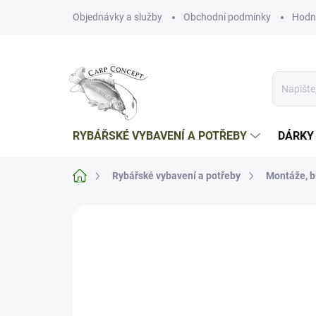
Přejít
Objednávky a služby
Obchodní podmínky
Hodn
na
obsah
RYBÁŘSKÉ VYBAVENÍ A POTŘEBY
DÁRKY
Domů
Rybářské vybavení a potřeby
Montáže, b
Neohodnoceno
Podrobnosti hodnoce