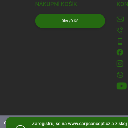
NÁKUPNÍ KOŠÍK
KON
0
ks /
0 Kč
CarpConcept.cz používá soubory cookies
pro správné fungování strá
Zaregistruj se na www.carpconcept.cz a získej