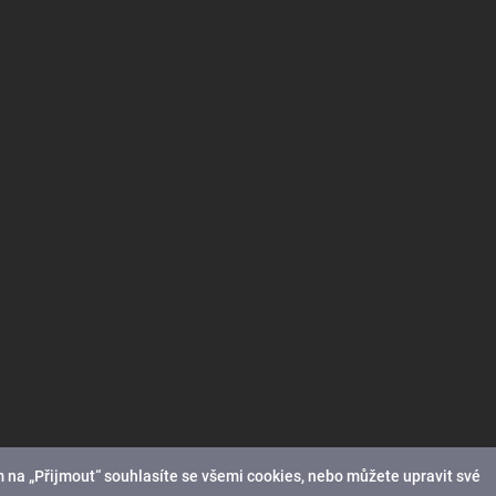
 na „Přijmout“ souhlasíte se všemi cookies, nebo můžete upravit své