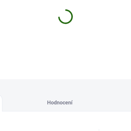
MŮŽEME DORUČIT DO:
11.8.2
−
+
Vario ramínko KA5.
DETAILNÍ INFORMACE
Uložit
Hodnocení