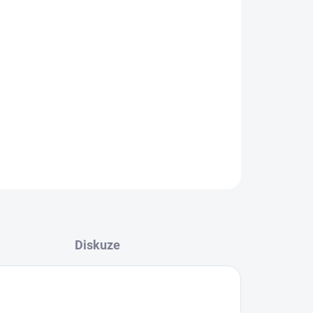
026
MOŽNOSTI DORUČENÍ
Přidat do košíku
ZEPTAT SE
HLÍDAT
Diskuze