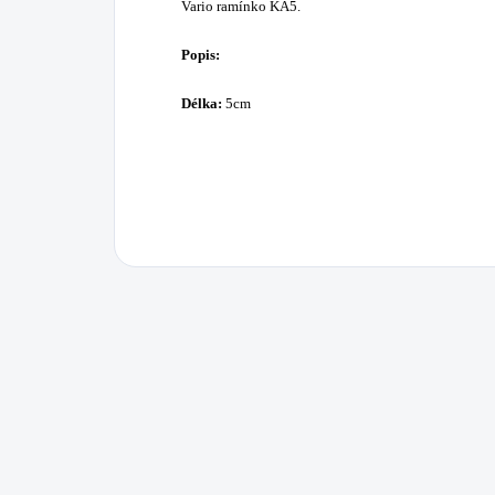
Vario ramínko KA5.
Popis:
Délka:
5cm