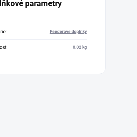
lňkové parametry
rie
:
Feederové doplňky
ost
:
0.02 kg