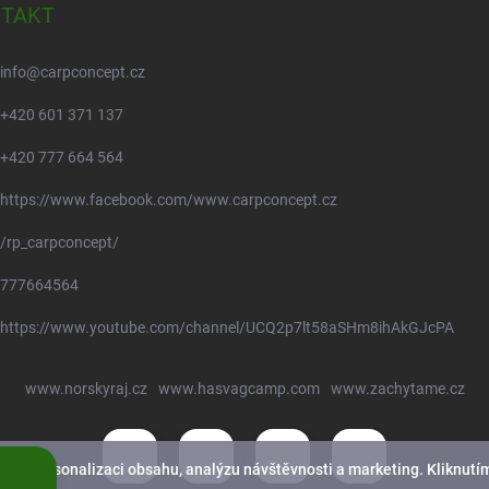
TAKT
info
@
carpconcept.cz
+420 601 371 137
+420 777 664 564
https://www.facebook.com/www.carpconcept.cz
/rp_carpconcept/
777664564
https://www.youtube.com/channel/UCQ2p7lt58aSHm8ihAkGJcPA
www.norskyraj.cz
www.hasvagcamp.com
www.zachytame.cz
nek, personalizaci obsahu, analýzu návštěvnosti a marketing. Kliknutím