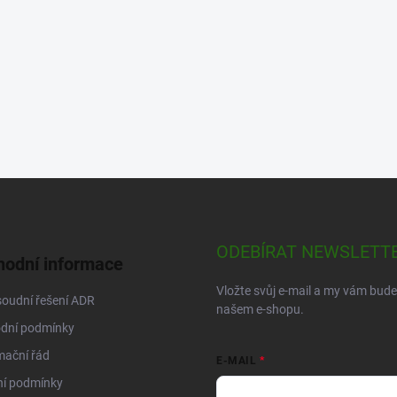
ODEBÍRAT NEWSLETT
odní informace
Vložte svůj e-mail a my vám bud
oudní řešení ADR
našem e-shopu.
dní podmínky
mační řád
E-MAIL
ní podmínky