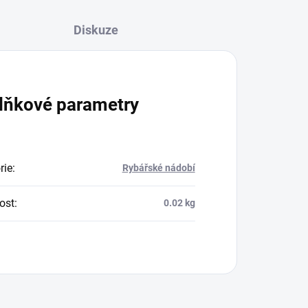
Diskuze
lňkové parametry
rie
:
Rybářské nádobí
ost
:
0.02 kg