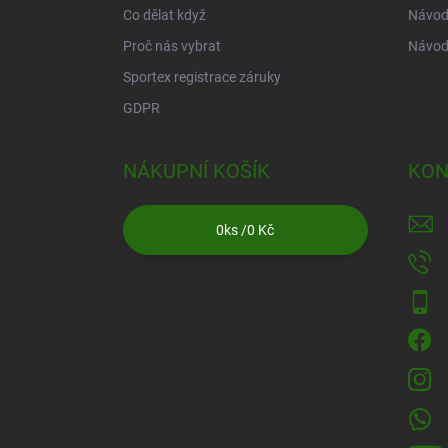
Co dělat když
Návod 
Proč nás vybrat
Návod
Sportex registrace záruky
GDPR
NÁKUPNÍ KOŠÍK
KON
0
ks /
0 Kč