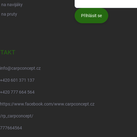
na navijáky
 na pruty
Přihlásit se
TAKT
info
@
carpconcept.cz
+420 601 371 137
+420 777 664 564
https://www.facebook.com/www.carpconcept.cz
/rp_carpconcept/
777664564