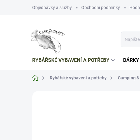
Přejít
Objednávky a služby
Obchodní podmínky
Hodn
na
obsah
RYBÁŘSKÉ VYBAVENÍ A POTŘEBY
DÁRKY
Domů
Rybářské vybavení a potřeby
Camping & 
Neohodnoceno
Podrobnosti hodnoce
TIP