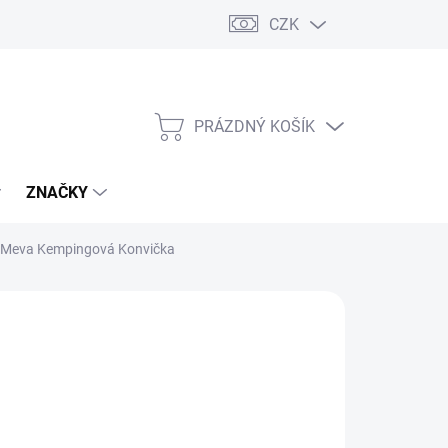
CZK
PRÁZDNÝ KOŠÍK
NÁKUPNÍ
KOŠÍK
ZNAČKY
Meva Kempingová Konvička
č
/ ks