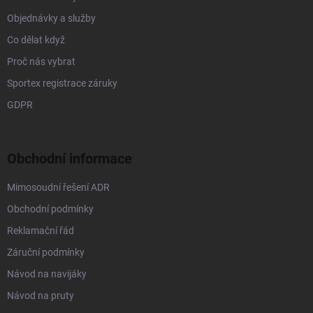
Objednávky a služby
Co dělat když
Proč nás vybrat
Sportex registrace záruky
GDPR
Obchodní informace
Mimosoudní řešení ADR
Obchodní podmínky
Reklamační řád
Záruční podmínky
Návod na navijáky
Návod na pruty