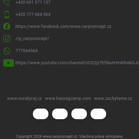
+420 601 371 137
+420 777 664 564
https://www.facebook.com/www.carpconcept.cz
/rp_carpconcept/
777664564
https://www.youtube.com/channel/UCQ2p7lt58aSHm8ihAkGJ
www.norskyraj.cz
www.hasvagcamp.com
www.zachytame.cz
Copyright 2026
www.carpconcept.cz
. Všechna práva vyhrazena.