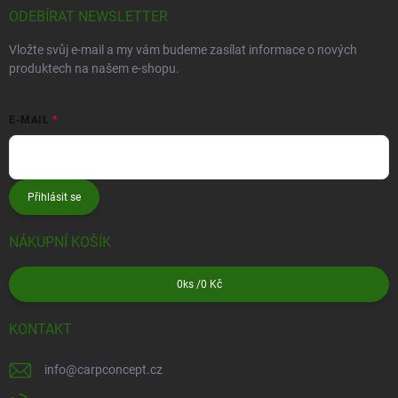
ODEBÍRAT NEWSLETTER
Vložte svůj e-mail a my vám budeme zasílat informace o nových
produktech na našem e-shopu.
E-MAIL
Přihlásit se
NÁKUPNÍ KOŠÍK
0
ks /
0 Kč
KONTAKT
info
@
carpconcept.cz