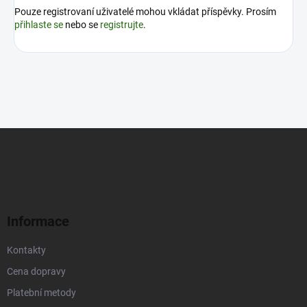
Pouze registrovaní uživatelé mohou vkládat příspěvky. Prosím
přihlaste se
nebo se
registrujte
.
Z
á
p
a
t
í
Informace
Kontakty
Cena dopravy
Platební metody