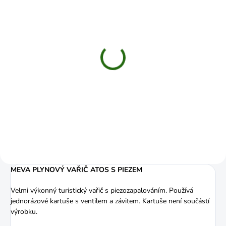
SKLADEM
SKLADEM
(1 KS)
(5 KS)
Meva Kávovar
Náhradní plynová kartuš
- Meva
774 Kč
65 Kč
od
Do košíku
Detail
MEVA PLYNOVÝ VAŘIČ ATOS S PIEZEM
Velmi výkonný turistický vařič s piezozapalováním. Používá
jednorázové kartuše s ventilem a závitem. Kartuše není součástí
výrobku.