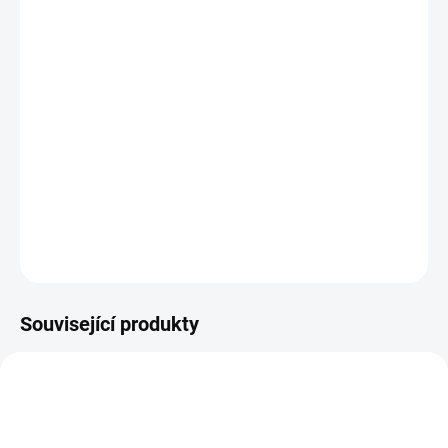
12.8.2026
MOŽNOSTI
DORUČENÍ
−
+
Přidat do košíku
Velmi výkonný turistický vařič s piezozapalováním.
DETAILNÍ INFORMACE
ZEPTAT SE
HLÍDAT
Uložit
Související produkty
AKCE
1421 GD14002
UKP02001
TIP