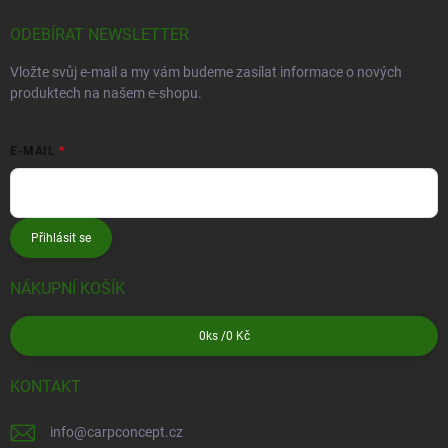
ODEBÍRAT NEWSLETTER
Vložte svůj e-mail a my vám budeme zasílat informace o nových
produktech na našem e-shopu.
E-MAIL
Přihlásit se
NÁKUPNÍ KOŠÍK
0
ks /
0 Kč
KONTAKT
info
@
carpconcept.cz