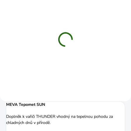
SKLADEM
(1 KS)
Meva grilovací rošt
THUNDER
379 Kč
Do košíku
MEVA Tepomet SUN
Doplněk k vařiči THUNDER vhodný na tepelnou pohodu za
chladných dnů v přírodě.