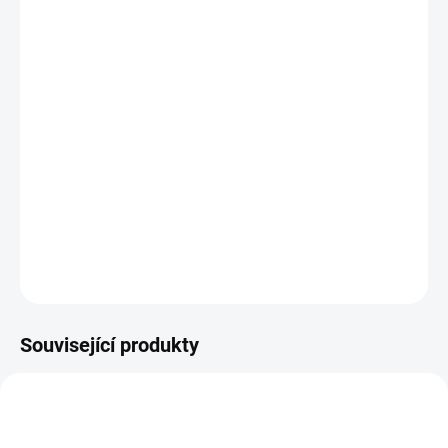
10.8.2026
MOŽNOSTI
DORUČENÍ
−
+
Přidat do košíku
Doplněk k vařiči THUNDER vhodný na tepelnou pohodu za
chladných dnů v přírodě.
DETAILNÍ INFORMACE
ZEPTAT SE
HLÍDAT
Uložit
Související produkty
AKCE
1421 GP09003
TIP