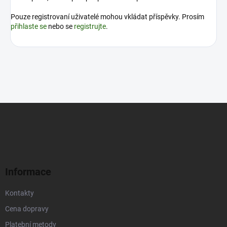
Pouze registrovaní uživatelé mohou vkládat příspěvky. Prosím
přihlaste se
nebo se
registrujte
.
Z
á
p
a
t
í
Informace
Kontakty
Cena dopravy
Platební metody