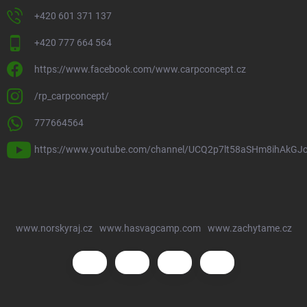
+420 601 371 137
+420 777 664 564
https://www.facebook.com/www.carpconcept.cz
/rp_carpconcept/
777664564
https://www.youtube.com/channel/UCQ2p7lt58aSHm8ihAkGJ
www.norskyraj.cz
www.hasvagcamp.com
www.zachytame.cz