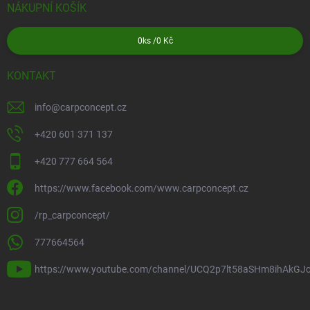
NÁKUPNÍ KOŠÍK
0
ks /
0 Kč
KONTAKT
info
@
carpconcept.cz
+420 601 371 137
+420 777 664 564
https://www.facebook.com/www.carpconcept.cz
/rp_carpconcept/
777664564
https://www.youtube.com/channel/UCQ2p7lt58aSHm8ihAkGJ