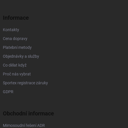
a
t
í
Informace
Kontakty
Cena dopravy
Platební metody
Objednávky a služby
Co dělat když
Proč nás vybrat
Sportex registrace záruky
GDPR
Obchodní informace
Mimosoudní řešení ADR