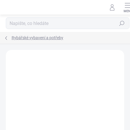
Přejít
na
obsah
Hledat
Rybářské vybavení a potřeby
Podrobnosti hodnocení
Neohodnoceno
ZNAČKA:
CARPSYSTEM