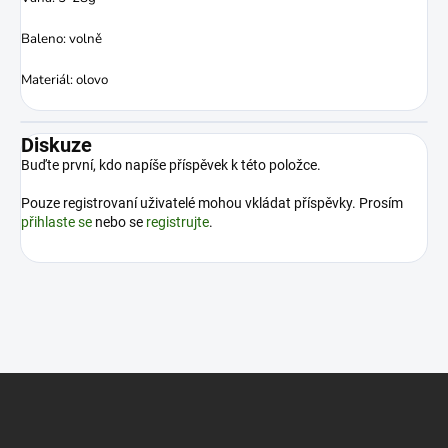
Baleno: volně
Materiál: olovo
Diskuze
Buďte první, kdo napíše příspěvek k této položce.
Pouze registrovaní uživatelé mohou vkládat příspěvky. Prosím
přihlaste se
nebo se
registrujte
.
Z
á
p