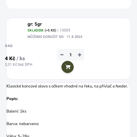
ZEPTAT SE
HLÍDAT
Uložit
gr: 5gr
| 13005
SKLADEM
(>5 KS)
MŮŽEME DORUČIT DO:
11.8.2026
5 Kč
−
+
4 Kč
/ ks
3,31 Kč bez DPH
Do košíku
Klasické koncové olovo s očkem vhodné na řeku, na přívlač a feeder.
Popis:
Balení: 1ks
Barva: nebarveno
Váha: 5-28g