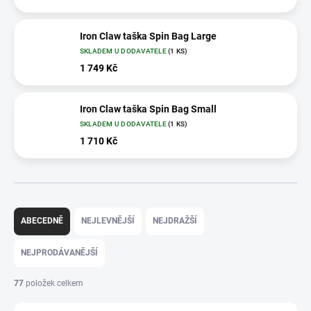
Iron Claw taška Spin Bag Large
SKLADEM U DODAVATELE
(1 KS)
1 749 Kč
Iron Claw taška Spin Bag Small
SKLADEM U DODAVATELE
(1 KS)
1 710 Kč
Ř
a
ABECEDNĚ
NEJLEVNĚJŠÍ
NEJDRAŽŠÍ
z
e
NEJPRODÁVANĚJŠÍ
n
í
77
položek celkem
p
r