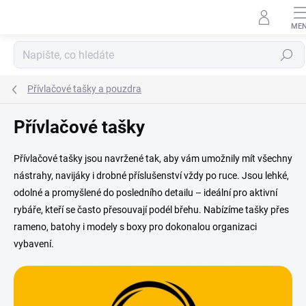
Přejít
na
obsah
Hledat
Přívlačové tašky a pouzdra
Přívlačové tašky
Přívlačové tašky jsou navržené tak, aby vám umožnily mít všechny
nástrahy, navijáky i drobné příslušenství vždy po ruce. Jsou lehké,
odolné a promyšlené do posledního detailu – ideální pro aktivní
rybáře, kteří se často přesouvají podél břehu. Nabízíme tašky přes
rameno, batohy i modely s boxy pro dokonalou organizaci
vybavení.