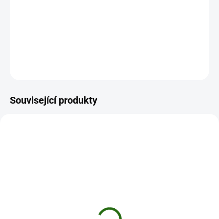
Boilies RS1 je vyrobeno ve špičkové kvalitě z čistě přírodních surovin,
tak jako celá řada boilies Concept.
DETAILNÍ INFORMACE
ZEPTAT SE
HLÍDAT
Uložit
Související produkty
TIP
52675
VYPRODÁNO
StarBaits Boilie potápivé