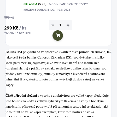
| 57792
SKLADEM
(5 KS)
EAN:
3297830577926
MŮŽEME DORUČIT DO:
10.8.2026
399 Kč
−
+
299 Kč
/ ks
266,96 Kč bez DPH
Do košíku
Boilies RS1
je vyrobeno ve špičkové kvalitě z čistě přírodních surovin, tak
jako celá
řada boilies Concept
. Základem RS1 jsou dvě hlavní složky,
které patří mezi nejzajímavější ve světě lovu kaprů a to Robin Red
(originál Hait´s) a práškový extrakt ze sladkovodního raka. K tomu jsou
přidány rostlinné extrakty, extrakty z mořských živočichů a rafinované
minerální látky, které z tohoto boilies vytvářejí doslova stroj na velké
kapry.
Čistě přírodní složení
s vysokou atraktivitou pro velké kapry předurčuje
toto boilies na vody s velkým rybářským tlakem a na vody s bohatým
množstvím přirozené potravy. Již při samotném testování se ukázalo jaký
je to trumf na velké kapří exempláře, které toto boilies doslova