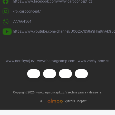
https://www.facebook.com/www.carpconcept.cz
/rp_carpconcept/
777664564
https://www.youtube.com/channel/UCQ2p7lt58aSHm8ihAkGJ
www.norskyraj.cz
www.hasvagcamp.com
www.zachytame.cz
Copyright 2026
www.carpconcept.cz
. Všechna práva vyhrazena.
&
Vytvořil Shoptet