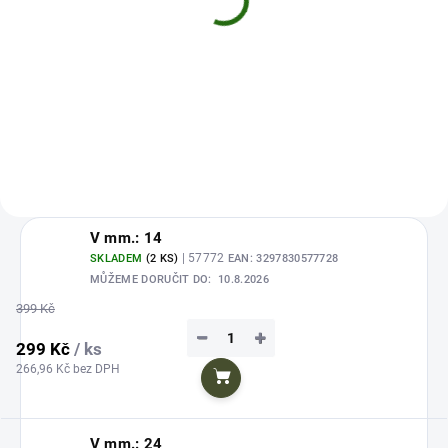
1kg - Pro Blackberry 20
mm
359 Kč
Detail
V mm.: 14
| 57772
SKLADEM
(2 KS)
EAN:
3297830577728
MŮŽEME DORUČIT DO:
10.8.2026
399 Kč
−
+
299 Kč
/ ks
266,96 Kč bez DPH
Do košíku
V mm.: 24