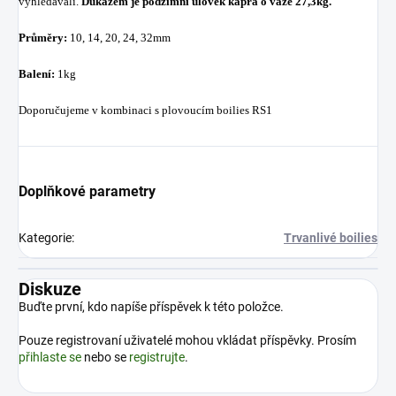
vyhledávali.
Důkazem je podzimní úlovek kapra o váze 27,3kg.
Průměry:
10, 14, 20, 24, 32mm
Balení:
1kg
Doporučujeme v kombinaci s plovoucím boilies RS1
Doplňkové parametry
Kategorie
:
Trvanlivé boilies
Diskuze
Buďte první, kdo napíše příspěvek k této položce.
Pouze registrovaní uživatelé mohou vkládat příspěvky. Prosím
přihlaste se
nebo se
registrujte
.