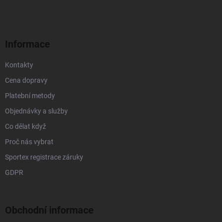
p
a
t
í
Informace
Kontakty
Cena dopravy
Platební metody
Objednávky a služby
Co dělat když
Proč nás vybrat
Sportex registrace záruky
GDPR
Obchodní informace