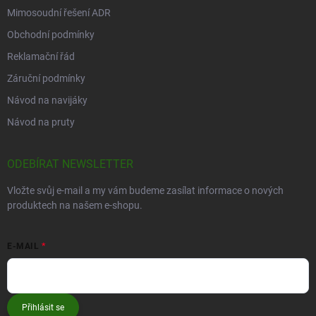
Mimosoudní řešení ADR
Obchodní podmínky
Reklamační řád
Záruční podmínky
Návod na navijáky
Návod na pruty
ODEBÍRAT NEWSLETTER
Vložte svůj e-mail a my vám budeme zasílat informace o nových
produktech na našem e-shopu.
E-MAIL
Přihlásit se