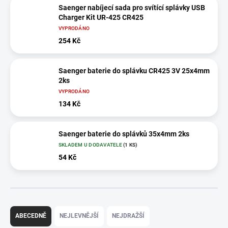
Saenger nabíjecí sada pro svítící splávky USB
Charger Kit UR-425 CR425
VYPRODÁNO
254 Kč
Saenger baterie do splávku CR425 3V 25x4mm
2ks
VYPRODÁNO
134 Kč
Saenger baterie do splávků 35x4mm 2ks
SKLADEM U DODAVATELE
(1 KS)
54 Kč
Ř
a
ABECEDNĚ
NEJLEVNĚJŠÍ
NEJDRAŽŠÍ
z