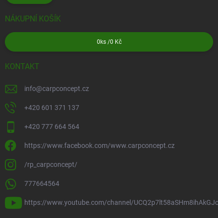
NÁKUPNÍ KOŠÍK
0
ks /
0 Kč
KONTAKT
info
@
carpconcept.cz
+420 601 371 137
+420 777 664 564
https://www.facebook.com/www.carpconcept.cz
/rp_carpconcept/
777664564
https://www.youtube.com/channel/UCQ2p7lt58aSHm8ihAkGJ