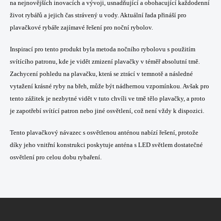
v
na nejnovějších inovacích a vývoji, usnadňující a obohacující každodenní
n
k
život rybářů a jejich čas strávený u vody. Aktuální řada přináší pro
í
y
plavačkové rybáře zajímavé řešení pro noční rybolov.
v
ý
Inspirací pro tento produkt byla metoda nočního rybolovu s použitím
p
i
svítícího patronu, kde je vidět zmizení plavačky v téměř absolutní tmě.
s
Zachycení pohledu na plavačku, která se ztrácí v temnotě a následné
u
vytažení krásné ryby na břeh, může být nádhernou vzpomínkou. Avšak pro
tento zážitek je nezbytné vidět v tuto chvíli ve tmě tělo plavačky, a proto
je zapotřebí svítící patron nebo jiné osvětlení, což není vždy k dispozici.
Tento plavačkový návazec s osvětlenou anténou nabízí řešení, protože
díky jeho vnitřní konstrukci poskytuje anténa s LED světlem dostatečné
osvětlení pro celou dobu rybaření.
Z
á