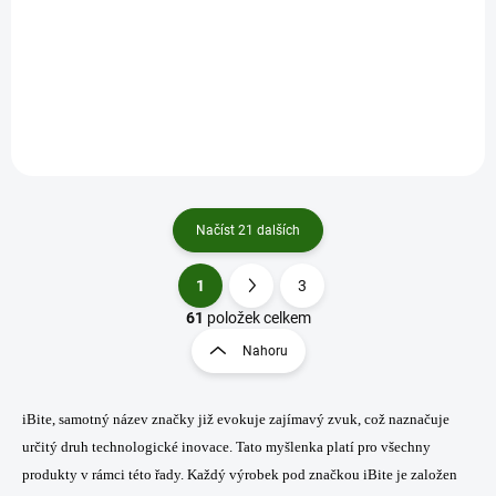
Saenger baterie do splávků 25x4mm 2ks
42 Kč
/ ks
Do košíku
Načíst 21 dalších
1
3
O
S
v
t
61
položek celkem
l
r
Nahoru
á
á
d
n
a
k
c
iBite, samotný název značky již evokuje zajímavý zvuk, což naznačuje
o
í
určitý druh technologické inovace. Tato myšlenka platí pro všechny
p
v
produkty v rámci této řady. Každý výrobek pod značkou iBite je založen
r
á