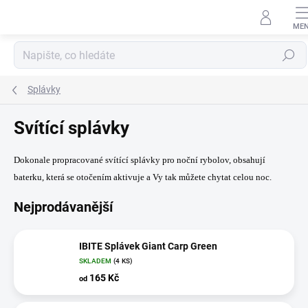
Přejít
na
obsah
Hledat
Splávky
Svítící splávky
Dokonale propracované svítící splávky pro noční rybolov, obsahují
baterku, která se otočením aktivuje a Vy tak můžete chytat celou noc.
Nejprodávanější
IBITE Splávek Giant Carp Green
SKLADEM
(4 KS)
165 Kč
od