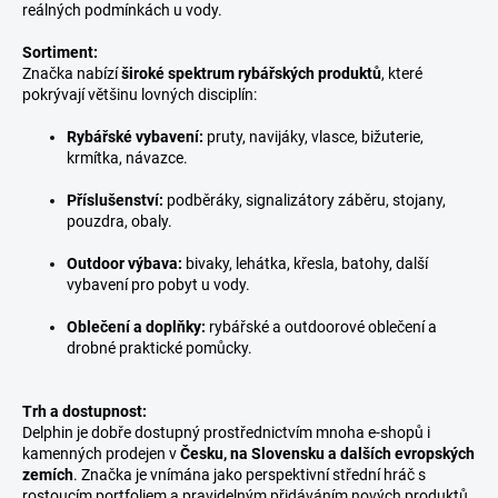
reálných podmínkách u vody.
Sortiment:
Značka nabízí
široké spektrum rybářských produktů
, které
pokrývají většinu lovných disciplín:
Rybářské vybavení:
pruty, navijáky, vlasce, bižuterie,
krmítka, návazce.
Příslušenství:
podběráky, signalizátory záběru, stojany,
pouzdra, obaly.
Outdoor výbava:
bivaky, lehátka, křesla, batohy, další
vybavení pro pobyt u vody.
Oblečení a doplňky:
rybářské a outdoorové oblečení a
drobné praktické pomůcky.
Trh a dostupnost:
Delphin je dobře dostupný prostřednictvím mnoha e-shopů i
kamenných prodejen v
Česku, na Slovensku a dalších evropských
zemích
. Značka je vnímána jako perspektivní střední hráč s
rostoucím portfoliem a pravidelným přidáváním nových produktů.