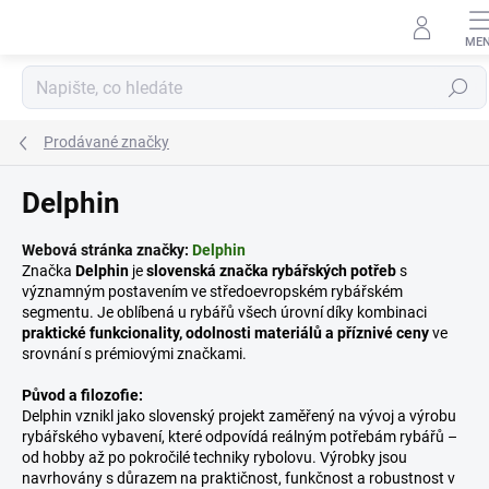
Přejít
na
obsah
Hledat
Prodávané značky
Delphin
Webová stránka značky:
Delphin
Značka
Delphin
je
slovenská značka rybářských potřeb
s
významným postavením ve středoevropském rybářském
segmentu. Je oblíbená u rybářů všech úrovní díky kombinaci
praktické funkcionality, odolnosti materiálů a příznivé ceny
ve
srovnání s prémiovými značkami.
Původ a filozofie:
Delphin vznikl jako slovenský projekt zaměřený na vývoj a výrobu
rybářského vybavení, které odpovídá reálným potřebám rybářů –
od hobby až po pokročilé techniky rybolovu. Výrobky jsou
navrhovány s důrazem na praktičnost, funkčnost a robustnost v