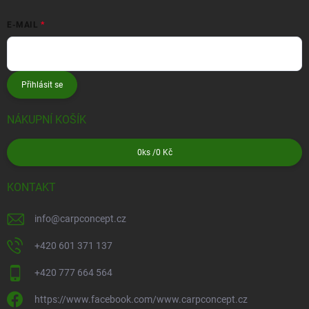
E-MAIL
Přihlásit se
NÁKUPNÍ KOŠÍK
0
ks /
0 Kč
KONTAKT
info
@
carpconcept.cz
+420 601 371 137
+420 777 664 564
https://www.facebook.com/www.carpconcept.cz