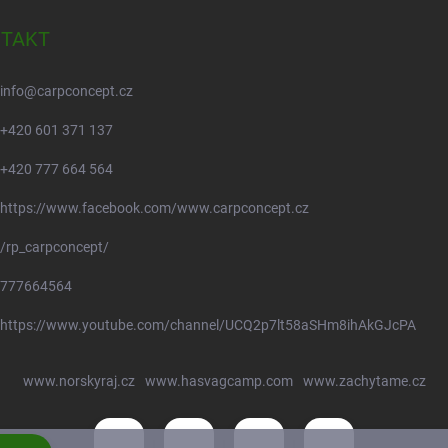
TAKT
info
@
carpconcept.cz
+420 601 371 137
+420 777 664 564
https://www.facebook.com/www.carpconcept.cz
/rp_carpconcept/
777664564
https://www.youtube.com/channel/UCQ2p7lt58aSHm8ihAkGJcPA
www.norskyraj.cz
www.hasvagcamp.com
www.zachytame.cz