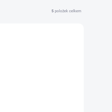
5
položek celkem
YH841
VYPRODÁNO
Technipeche Sada na boční olovo