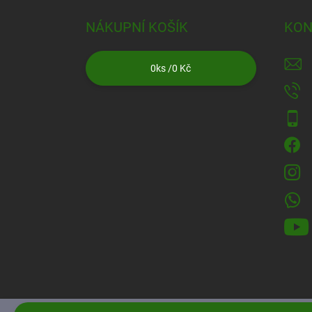
NÁKUPNÍ KOŠÍK
KON
0
ks /
0 Kč