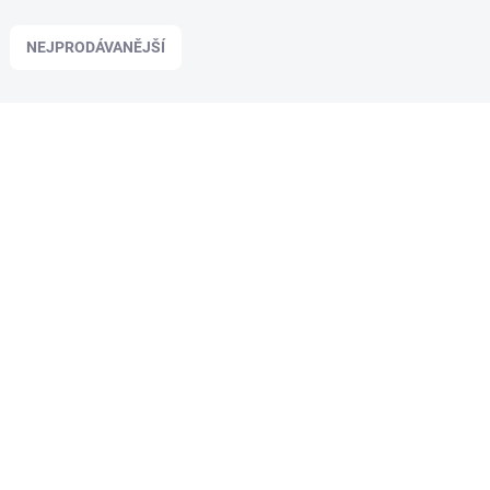
NEJPRODÁVANĚJŠÍ
M401
VYPRODÁNO
Technipeche Návazec sumcový