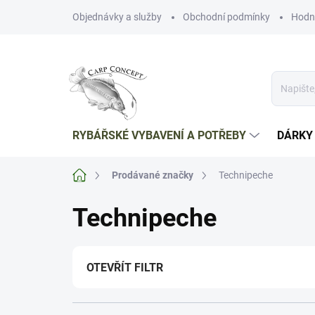
Přejít
Objednávky a služby
Obchodní podmínky
Hodn
na
obsah
RYBÁŘSKÉ VYBAVENÍ A POTŘEBY
DÁRKY
Domů
Prodávané značky
Technipeche
Technipeche
OTEVŘÍT FILTR