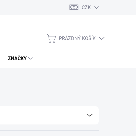
CZK
PRÁZDNÝ KOŠÍK
NÁKUPNÍ
KOŠÍK
ZNAČKY