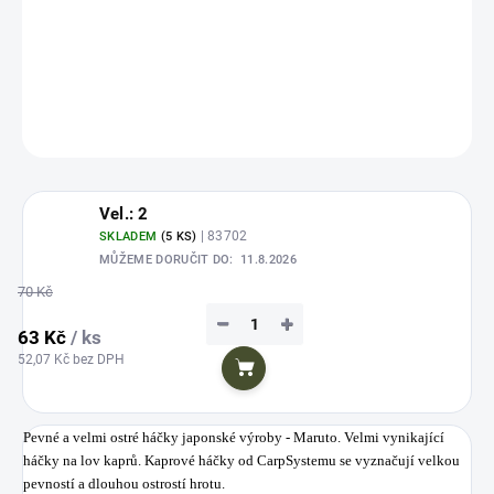
Pevné a velmi ostré háčky japonské výroby - Maruto.
DETAILNÍ INFORMACE
ZEPTAT SE
HLÍDAT
Uložit
Vel.: 2
| 83702
SKLADEM
(5 KS)
MŮŽEME DORUČIT DO:
11.8.2026
70 Kč
−
+
63 Kč
/ ks
52,07 Kč bez DPH
Do košíku
Pevné a velmi ostré háčky japonské výroby - Maruto. Velmi vynikající
háčky na lov kaprů.
Kaprové háčky od CarpSystemu se vyznačují velkou
pevností a dlouhou ostrostí hrotu.