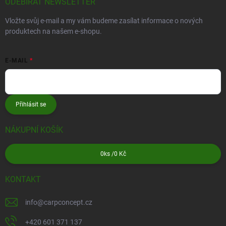
ODEBÍRAT NEWSLETTER
Vložte svůj e-mail a my vám budeme zasílat informace o nových
produktech na našem e-shopu.
E-MAIL
Přihlásit se
NÁKUPNÍ KOŠÍK
0
ks /
0 Kč
KONTAKT
info
@
carpconcept.cz
+420 601 371 137