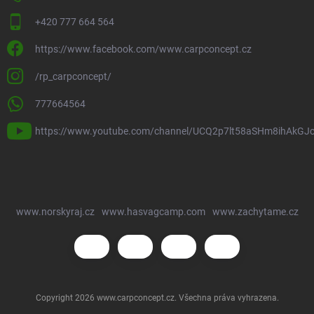
+420 777 664 564
https://www.facebook.com/www.carpconcept.cz
/rp_carpconcept/
777664564
https://www.youtube.com/channel/UCQ2p7lt58aSHm8ihAkGJ
www.norskyraj.cz
www.hasvagcamp.com
www.zachytame.cz
Copyright 2026
www.carpconcept.cz
. Všechna práva vyhrazena.