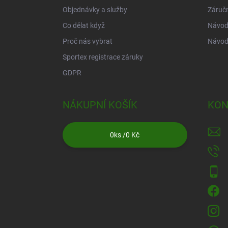
Objednávky a služby
Záruč
Co dělat když
Návod 
Proč nás vybrat
Návod
Sportex registrace záruky
GDPR
NÁKUPNÍ KOŠÍK
KON
0
ks /
0 Kč