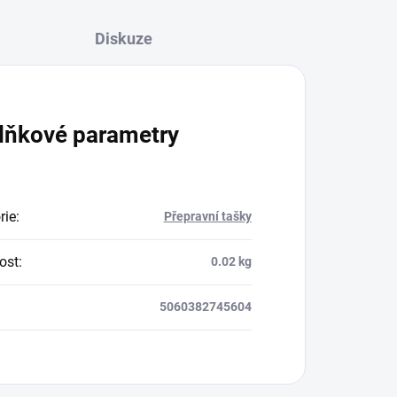
Diskuze
lňkové parametry
rie
:
Přepravní tašky
ost
:
0.02 kg
5060382745604