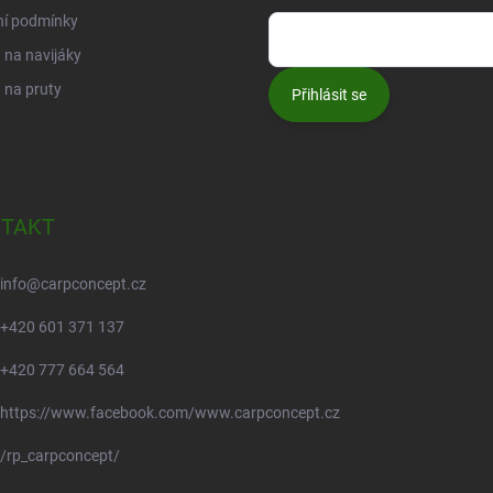
ní podmínky
na navijáky
 na pruty
Přihlásit se
TAKT
info
@
carpconcept.cz
+420 601 371 137
+420 777 664 564
https://www.facebook.com/www.carpconcept.cz
/rp_carpconcept/