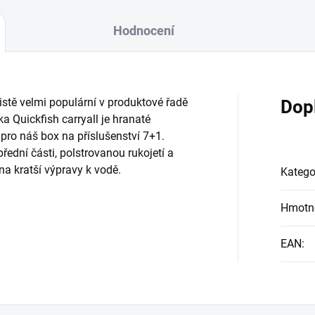
Hodnocení
istě velmi populární v produktové řadě
Dop
a Quickfish carryall je hranaté
pro náš box na příslušenství 7+1.
ední části, polstrovanou rukojetí a
a kratší výpravy k vodě.
Katego
Hmotn
EAN
: