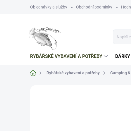
Přejít
Objednávky a služby
Obchodní podmínky
Hodn
na
obsah
RYBÁŘSKÉ VYBAVENÍ A POTŘEBY
DÁRKY
Domů
Rybářské vybavení a potřeby
Camping & 
Neohodnoceno
Podrobnosti hodnoce
TIP