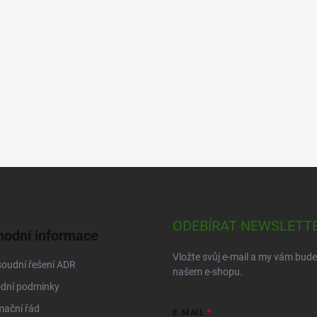
ODEBÍRAT NEWSLETT
odní informace
Vložte svůj e-mail a my vám bud
oudní řešení ADR
našem e-shopu.
dní podmínky
mační řád
E-MAIL