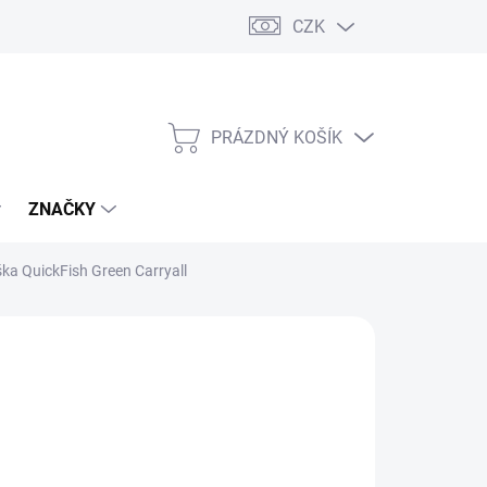
CZK
PRÁZDNÝ KOŠÍK
NÁKUPNÍ
KOŠÍK
ZNAČKY
ka QuickFish Green Carryall
č
/ ks
(1 KS)